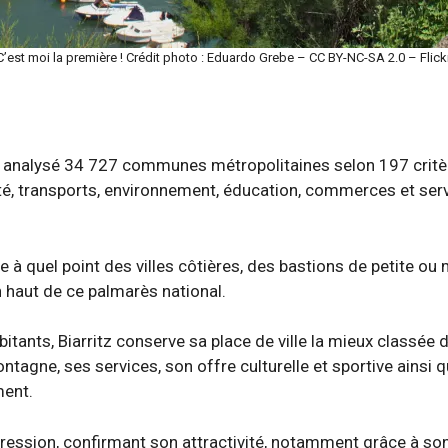
C’est moi la première ! Crédit photo : Eduardo Grebe – CC BY-NC-SA 2.0 – Flick
e a analysé 34 727 communes métropolitaines selon 197 crit
nté, transports, environnement, éducation, commerces et servic
e à quel point des villes côtières, des bastions de petite 
n haut de ce palmarès national.
itants, Biarritz conserve sa place de ville la mieux classée de
tagne, ses services, son offre culturelle et sportive ainsi qu
ment.
gression, confirmant son attractivité, notamment grâce à s