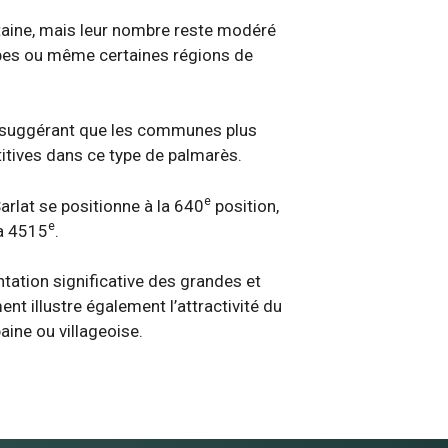
taine, mais leur nombre reste modéré
lpes ou même certaines régions de
, suggérant que les communes plus
titives dans ce type de palmarès.
e
Sarlat se positionne à la 640
position,
e
la 4515
.
tation significative des grandes et
t illustre également l’attractivité du
aine ou villageoise.