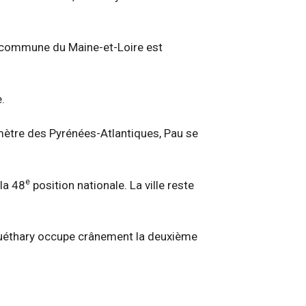
a commune du Maine-et-Loire est
e.
imètre des Pyrénées-Atlantiques, Pau se
e
la 48
position nationale. La ville reste
e Guéthary occupe crânement la deuxième