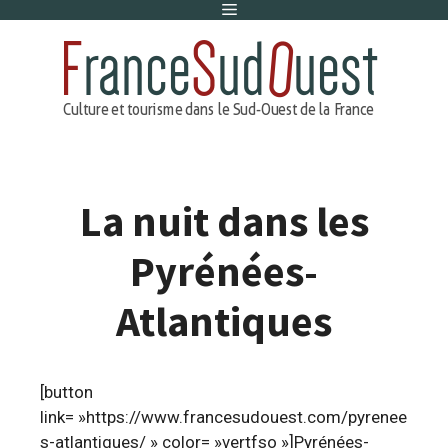
Menu
Aller
au
contenu
La nuit dans les
Pyrénées-
Atlantiques
[button
link= »https://www.francesudouest.com/pyrenee
s-atlantiques/ » color= »vertfso »]Pyrénées-