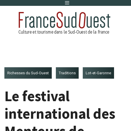
Menu
Aller
au
contenu
Richesses du Sud-Ouest
Traditions
Lot-et-Garonne
Le festival
international des