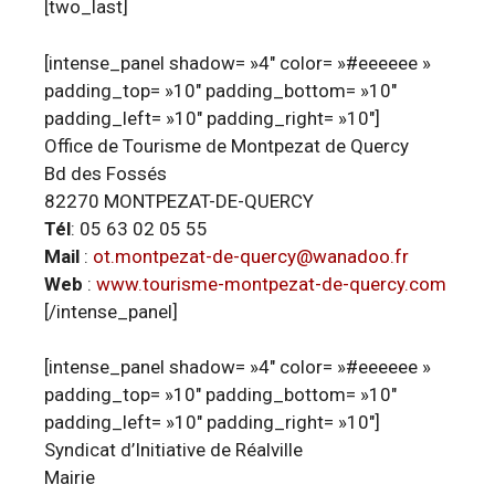
[two_last]
[intense_panel shadow= »4″ color= »#eeeeee »
padding_top= »10″ padding_bottom= »10″
padding_left= »10″ padding_right= »10″]
Office de Tourisme de Montpezat de Quercy
Bd des Fossés
82270 MONTPEZAT-DE-QUERCY
Tél
: 05 63 02 05 55
Mail
:
ot.montpezat-de-quercy@wanadoo.fr
Web
:
www.tourisme-montpezat-de-quercy.com
[/intense_panel]
[intense_panel shadow= »4″ color= »#eeeeee »
padding_top= »10″ padding_bottom= »10″
padding_left= »10″ padding_right= »10″]
Syndicat d’Initiative de Réalville
Mairie