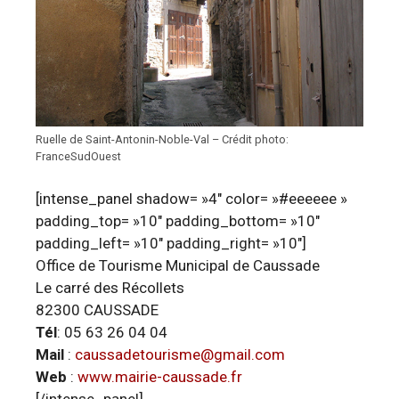
Ruelle de Saint-Antonin-Noble-Val – Crédit photo:
FranceSudOuest
[intense_panel shadow= »4″ color= »#eeeeee »
padding_top= »10″ padding_bottom= »10″
padding_left= »10″ padding_right= »10″]
Office de Tourisme Municipal de Caussade
Le carré des Récollets
82300 CAUSSADE
Tél
: 05 63 26 04 04
Mail
:
caussadetourisme@gmail.com
Web
:
www.mairie-caussade.fr
[/intense_panel]