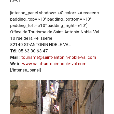
[intense_panel shadow= »4″ color= »#eeeeee »
padding_top= »10″ padding_bottom= »10″
padding_left= »10″ padding_right= »10″]
Office de Tourisme de Saint-Antonin-Noble-Val
10 rue de la Pélisserie
82140 ST-ANTONIN NOBLE VAL
Tél
: 05 63 30 63 47
Mail
:
tourisme@saint-antonin-noble-val.com
Web
:
www.saint-antonin-noble-val.com
[/intense_panel]