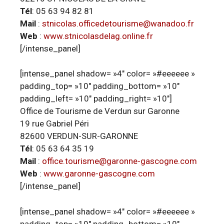
Tél
: 05 63 94 82 81
Mail
:
stnicolas.officedetourisme@wanadoo.fr
Web
:
www.stnicolasdelag.online.fr
[/intense_panel]
[intense_panel shadow= »4″ color= »#eeeeee »
padding_top= »10″ padding_bottom= »10″
padding_left= »10″ padding_right= »10″]
Office de Tourisme de Verdun sur Garonne
19 rue Gabriel Péri
82600 VERDUN-SUR-GARONNE
Tél
: 05 63 64 35 19
Mail
:
office.tourisme@garonne-gascogne.com
Web
:
www.garonne-gascogne.com
[/intense_panel]
[intense_panel shadow= »4″ color= »#eeeeee »
padding_top= »10″ padding_bottom= »10″