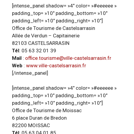
[intense_panel shadow= »4″ color= »#eeeeee »
padding_top= »10″ padding_bottom= »10″
padding_left= »10″ padding_right= »10″]
Office de Tourisme de Castelsarrasin
Allée de Verdun – Capitainerie
82103 CASTELSARRASIN
Tél
: 05 63 32 01 39
Mail
:
office.tourisme@ville-castelsarrasin.fr
Web
:
www.ville-castelsarrasin.fr
[/intense_panel]
[intense_panel shadow= »4″ color= »#eeeeee »
padding_top= »10″ padding_bottom= »10″
padding_left= »10″ padding_right= »10″]
Office de Tourisme de Moissac
6 place Duran de Bredon
82200 MOISSAC
Tél
: 05 63 04 01 85