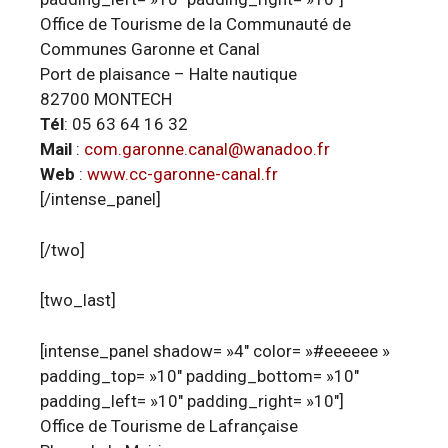
Office de Tourisme de la Communauté de
Communes Garonne et Canal
Port de plaisance – Halte nautique
82700 MONTECH
Tél
: 05 63 64 16 32
Mail
:
com.garonne.canal@wanadoo.fr
Web
:
www.cc-garonne-canal.fr
[/intense_panel]
[/two]
[two_last]
[intense_panel shadow= »4″ color= »#eeeeee »
padding_top= »10″ padding_bottom= »10″
padding_left= »10″ padding_right= »10″]
Office de Tourisme de Lafrançaise