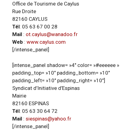
Office de Tourisme de Caylus
Rue Droite
82160 CAYLUS
Tél
: 05 63 67 00 28
Mail
:
ot.caylus@wanadoo.fr
Web
:
www.caylus.com
[/intense_panel]
[intense_panel shadow= »4″ color= »#eeeeee »
padding_top= »10″ padding_bottom= »10″
padding_left= »10″ padding_right= »10″]
Syndicat d’Initiative d’Espinas
Mairie
82160 ESPINAS
Tél
: 05 63 30 64 72
Mail
:
siespinas@yahoo.fr
[/intense_panel]