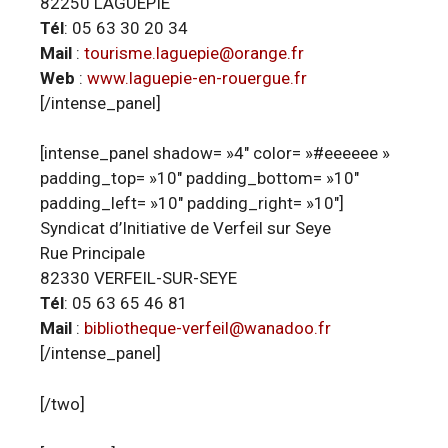
82250 LAGUÉPIE
Tél
: 05 63 30 20 34
Mail
:
tourisme.laguepie@orange.fr
Web
:
www.laguepie-en-rouergue.fr
[/intense_panel]
[intense_panel shadow= »4″ color= »#eeeeee »
padding_top= »10″ padding_bottom= »10″
padding_left= »10″ padding_right= »10″]
Syndicat d’Initiative de Verfeil sur Seye
Rue Principale
82330 VERFEIL-SUR-SEYE
Tél
: 05 63 65 46 81
Mail
:
bibliotheque-verfeil@wanadoo.fr
[/intense_panel]
[/two]