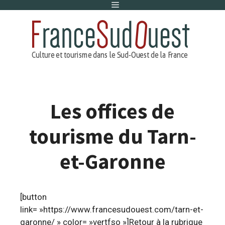
Menu
Aller
au
contenu
Les offices de
tourisme du Tarn-
et-Garonne
[button
link= »https://www.francesudouest.com/tarn-et-
garonne/ » color= »vertfso »]Retour à la rubrique