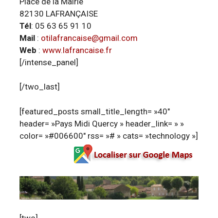
Place de la Mairie
82130 LAFRANÇAISE
Tél
: 05 63 65 91 10
Mail
:
otilafrancaise@gmail.com
Web
:
www.lafrancaise.fr
[/intense_panel]
[/two_last]
[featured_posts small_title_length= »40″
header= »Pays Midi Quercy » header_link= » »
color= »#006600″ rss= »# » cats= »technology »]
[two]