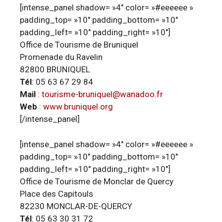
[intense_panel shadow= »4″ color= »#eeeeee »
padding_top= »10″ padding_bottom= »10″
padding_left= »10″ padding_right= »10″]
Office de Tourisme de Bruniquel
Promenade du Ravelin
82800 BRUNIQUEL
Tél
: 05 63 67 29 84
Mail
:
tourisme-bruniquel@wanadoo.fr
Web
:
www.bruniquel.org
[/intense_panel]
[intense_panel shadow= »4″ color= »#eeeeee »
padding_top= »10″ padding_bottom= »10″
padding_left= »10″ padding_right= »10″]
Office de Tourisme de Monclar de Quercy
Place des Capitouls
82230 MONCLAR-DE-QUERCY
Tél
: 05 63 30 31 72