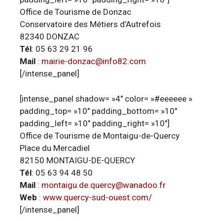
Office de Tourisme de Donzac
Conservatoire des Métiers d’Autrefois
82340 DONZAC
Tél
: 05 63 29 21 96
Mail
:
mairie-donzac@info82.com
[/intense_panel]
[intense_panel shadow= »4″ color= »#eeeeee »
padding_top= »10″ padding_bottom= »10″
padding_left= »10″ padding_right= »10″]
Office de Tourisme de Montaigu-de-Quercy
Place du Mercadiel
82150 MONTAIGU-DE-QUERCY
Tél
: 05 63 94 48 50
Mail
:
montaigu.de.quercy@wanadoo.fr
Web
:
www.quercy-sud-ouest.com/
[/intense_panel]