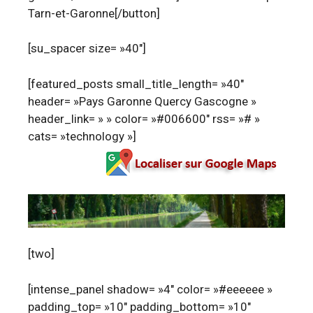
Tarn-et-Garonne[/button]
[su_spacer size= »40″]
[featured_posts small_title_length= »40″
header= »Pays Garonne Quercy Gascogne »
header_link= » » color= »#006600″ rss= »# »
cats= »technology »]
[two]
[intense_panel shadow= »4″ color= »#eeeeee »
padding_top= »10″ padding_bottom= »10″