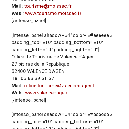
Mail
:
tourisme@moissac.fr
Web
:
www.tourisme.moissac.fr
[/intense_panel]
[intense_panel shadow= »4″ color= »#eeeeee »
padding_top= »10″ padding_bottom= »10″
padding_left= »10″ padding_right= »10″]
Office de Tourisme de Valence d’Agen
27 bis rue de la République
82400 VALENCE D’AGEN
Tél
: 05 63 39 61 67
Mail
:
office.tourisme@valencedagen.fr
Web
:
www.valencedagen.fr
[/intense_panel]
[intense_panel shadow= »4″ color= »#eeeeee »
padding_top= »10″ padding_bottom= »10″
padding_left= »10″ padding_right= »10″]