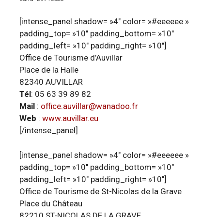
[intense_panel shadow= »4″ color= »#eeeeee »
padding_top= »10″ padding_bottom= »10″
padding_left= »10″ padding_right= »10″]
Office de Tourisme d’Auvillar
Place de la Halle
82340 AUVILLAR
Tél
: 05 63 39 89 82
Mail
:
office.auvillar@wanadoo.fr
Web
:
www.auvillar.eu
[/intense_panel]
[intense_panel shadow= »4″ color= »#eeeeee »
padding_top= »10″ padding_bottom= »10″
padding_left= »10″ padding_right= »10″]
Office de Tourisme de St-Nicolas de la Grave
Place du Château
82210 ST-NICOLAS DE LA GRAVE