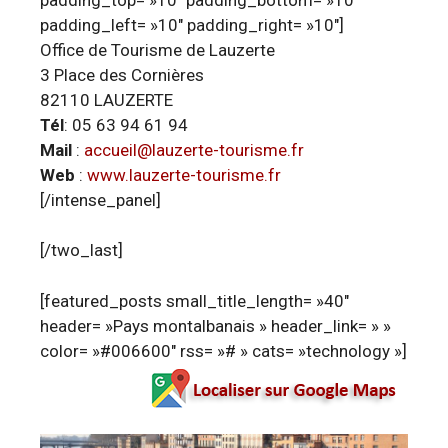
padding_left= »10″ padding_right= »10″]
Office de Tourisme de Lauzerte
3 Place des Cornières
82110 LAUZERTE
Tél
: 05 63 94 61 94
Mail
:
accueil@lauzerte-tourisme.fr
Web
:
www.lauzerte-tourisme.fr
[/intense_panel]
[/two_last]
[featured_posts small_title_length= »40″
header= »Pays montalbanais » header_link= » »
color= »#006600″ rss= »# » cats= »technology »]