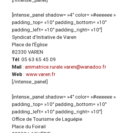
[intense_panel shadow= »4″ color= »#eeeeee »
padding_top= »10″ padding_bottom= »10″
padding_left= »10″ padding_right= »10″]
Syndicat d’Initiative de Varen
Place de l’Église
82330 VAREN
Tél
: 05 63 65 45 09
Mail
:
animatrice.rurale.varen@wanadoo.fr
Web
:
www.varen.fr
[/intense_panel]
[intense_panel shadow= »4″ color= »#eeeeee »
padding_top= »10″ padding_bottom= »10″
padding_left= »10″ padding_right= »10″]
Office de Tourisme de Laguépie
Place du Foirail