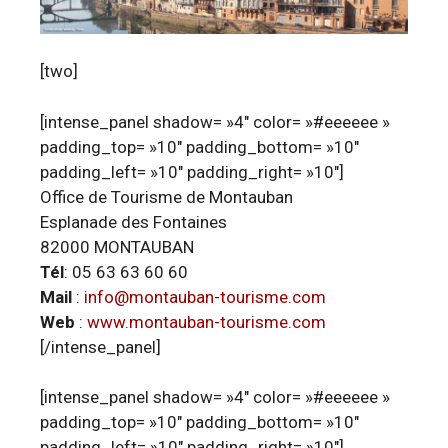
[two]
[intense_panel shadow= »4″ color= »#eeeeee »
padding_top= »10″ padding_bottom= »10″
padding_left= »10″ padding_right= »10″]
Office de Tourisme de Montauban
Esplanade des Fontaines
82000 MONTAUBAN
Tél
: 05 63 63 60 60
Mail
:
info@montauban-tourisme.com
Web
:
www.montauban-tourisme.com
[/intense_panel]
[intense_panel shadow= »4″ color= »#eeeeee »
padding_top= »10″ padding_bottom= »10″
padding_left= »10″ padding_right= »10″]