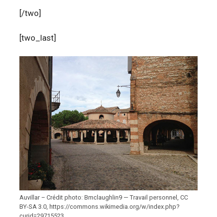
[/two]
[two_last]
Auvillar – Crédit photo: Bmclaughlin9 — Travail personnel, CC
BY-SA 3.0, https://commons.wikimedia.org/w/index.php?
curid=29715523