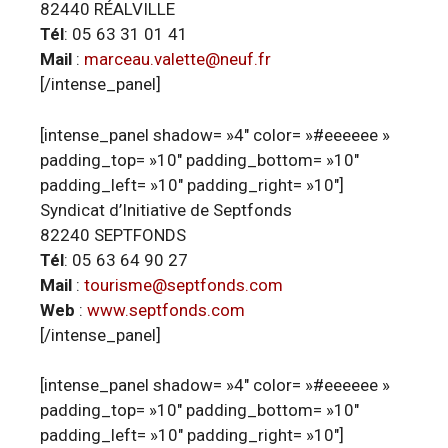
82440 RÉALVILLE
Tél
: 05 63 31 01 41
Mail
:
marceau.valette@neuf.fr
[/intense_panel]
[intense_panel shadow= »4″ color= »#eeeeee »
padding_top= »10″ padding_bottom= »10″
padding_left= »10″ padding_right= »10″]
Syndicat d’Initiative de Septfonds
82240 SEPTFONDS
Tél
: 05 63 64 90 27
Mail
:
tourisme@septfonds.com
Web
:
www.septfonds.com
[/intense_panel]
[intense_panel shadow= »4″ color= »#eeeeee »
padding_top= »10″ padding_bottom= »10″
padding_left= »10″ padding_right= »10″]