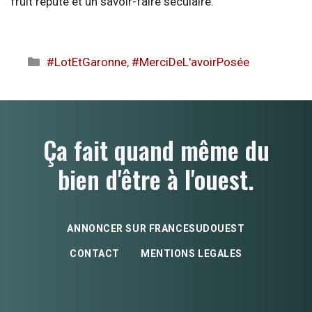
fruit réputé et un savoir-faire séculaire.
Catégories
#LotEtGaronne
,
#MerciDeL'avoirPosée
Ça fait quand même du
bien d'être à l'ouest.
ANNONCER SUR FRANCESUDOUEST
CONTACT
MENTIONS LEGALES