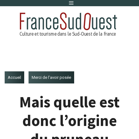
Menu
Aller
au
contenu
Accueil
Merci de l’avoir posée
Mais quelle est
donc l’origine