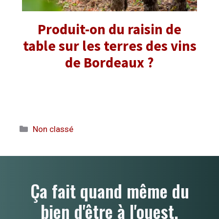
Produit-on du raisin de
table sur les terres des vins
de Bordeaux ?
Catégories
Non classé
Ça fait quand même du
bien d'être à l'ouest.