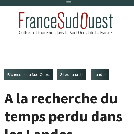
Menu
Aller
au
contenu
Richesses du Sud-Ouest
Sites naturels
Landes
A la recherche du
temps perdu dans