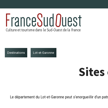
Aller
au
contenu
Destinations
Lot-et-Garonne
Sites
Le département du Lot-et-Garonne peut s’enorgueillir d’un patri