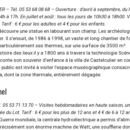
 Tél. 05 53 68 08 68 – Ouverture : d’avril à septembre, du l
 à 17h. En juillet et août : tous les jours de 10h30 à 18h00.
Tarif : 6 € pour les adultes et 4 € pour les enfants.
 découvre une statue en labourant son champ. Les archéologu
er. Il s’ensuit, de 1986 à 1998, un vaste et long chantier de f
s particulièrement ses thermes, sur une surface de 3500 m².
istoire des lieux il y a 1800 ans à travers la technologie Scén
 raconte son souvenir d’enfance à la villa de Castelculier en
 public est invité à visiter l’espace muséographique consacr
illa, dont la zone thermale, entièrement dégagée.
mel
. 05 53 71 13 70 – Visites hebdomadaires en haute saison, un
e du Lot. Tarif : 6 € pour les plus de 12 ans et 4 € de 6 à 12 a
 Guerre mondiale, la centrale hydroélectrique a permis d’a
 précisément son énorme machine de Watt, une soufflerie don