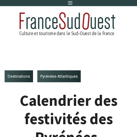
Menu
Aller
au
contenu
Destinations
Pyrénées-Atlantiques
Calendrier des
festivités des