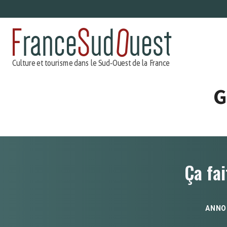
Aller
au
contenu
G
Ça fai
ANNO