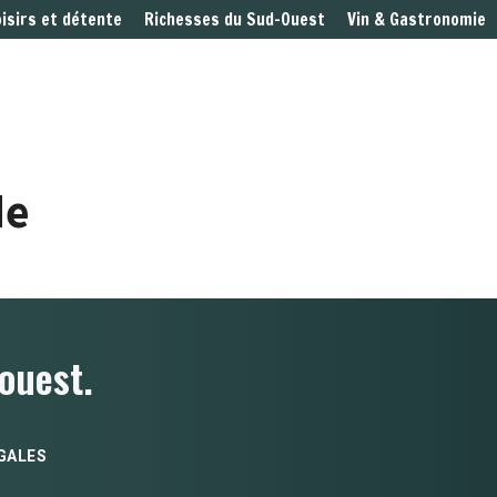
oisirs et détente
Richesses du Sud-Ouest
Vin & Gastronomie
de
ouest.
GALES