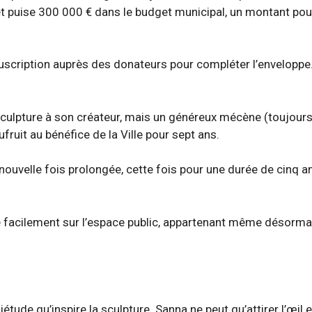
r et puise 300 000 € dans le budget municipal, un montant pou
souscription auprès des donateurs pour compléter l’envelopp
sculpture à son créateur, mais un généreux mécène (toujours
ruit au bénéfice de la Ville pour sept ans.
nouvelle fois prolongée, cette fois pour une durée de cinq a
facilement sur l’espace public, appartenant même désormais
 quiétude qu’inspire la sculpture. Sanna ne peut qu’attirer l’œ