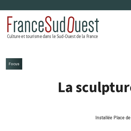
Aller
au
contenu
Focus
La sculptur
Installée Place de