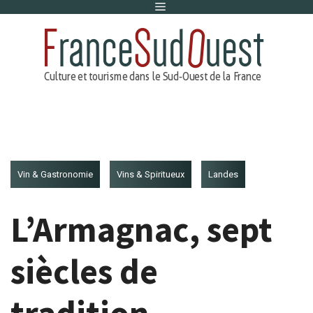
Menu
Aller
au
contenu
Vin & Gastronomie
Vins & Spiritueux
Landes
L’Armagnac, sept
siècles de