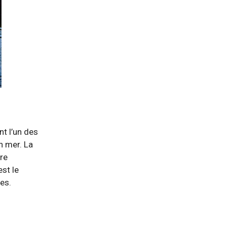
t l’un des
n mer. La
re
est le
ses.