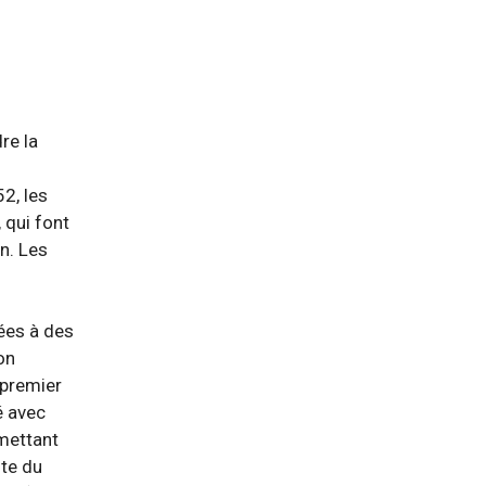
re la
2, les
 qui font
n. Les
ées à des
on
 premier
é avec
rmettant
ite du