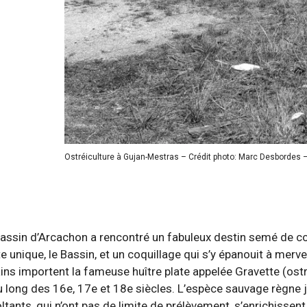
Ostréiculture à Gujan-Mestras – Crédit photo: Marc Desbordes 
du Bassin d’Arcachon a rencontré un fabuleux destin semé de 
e unique, le Bassin, et un coquillage qui s’y épanouit à merve
mains importent la fameuse huître plate appelée Gravette (ost
 long des 16e, 17e et 18e siècles. L’espèce sauvage règne 
tants, qui n’ont pas de limite de prélèvement, s’enrichissent