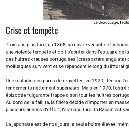
Le détroquage, facilit
Crise et tempête
Trois ans plus tard, en 1868, un navire venant de Lisbonne
une violente tempête et doit s’abriter dans l’estuaire de 
des huîtres creuses portugaises (crassostera angulata) qu
mollusques survivent et se répandent le long du littoral 
Une maladie des parcs de gravettes, en 1920, décime l’esp
rendements nettement supérieurs. Mais en 1970, l’ostréicu
épizootie fulgurante frappe à son tour les huîtres portug
Au bord de la faillite, la filière décide d’importer en ma
plusieurs années d’effort, l’ostréiculture du Bassin est sa
La japonaise est de nos jours la seule huître élevée, même