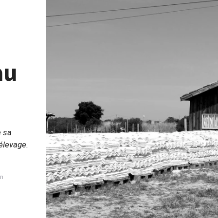
au
e sa
’élevage.
in