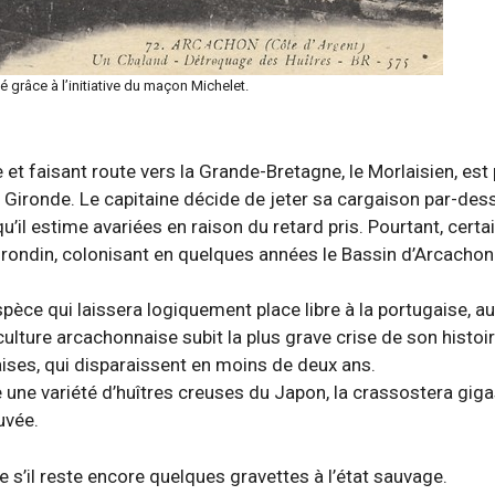
é grâce à l’initiative du maçon Michelet.
 et faisant route vers la Grande-Bretagne, le Morlaisien, est
la Gironde. Le capitaine décide de jeter sa cargaison par-des
’il estime avariées en raison du retard pris. Pourtant, certa
girondin, colonisant en quelques années le Bassin d’Arcachon
èce qui laissera logiquement place libre à la portugaise, a
lture arcachonnaise subit la plus grave crise de son histoi
aises, qui disparaissent en moins de deux ans.
sse une variété d’huîtres creuses du Japon, la crassostera gig
uvée.
 s’il reste encore quelques gravettes à l’état sauvage.