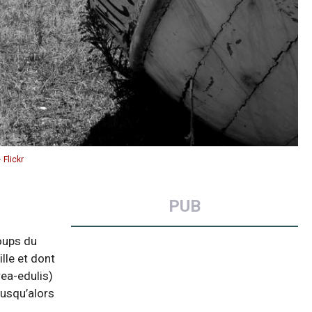
–
Flickr
PUB
coups du
ille et dont
rea-edulis)
jusqu’alors