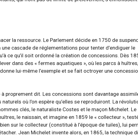
cer la ressource. Le Parlement décide en 1750 de suspend
ra une cascade de réglementations pour tenter d’endiguer le
u’à ce qu’il soit ordonné la création de concessions. Dès 185
ver dans des « fermes aquatiques », où les parcs à huîtres,
 donne lui-même l’exemple et se fait octroyer une concessio
ge à proprement dit. Les concessions sont davantage assimil
aturels où l’on espère qu’elles se reproduiront. La révoluti
x hommes clés, le naturaliste Costes et le maçon Michelet. Le
uîtres, le naissain, et imagine en 1859 le « collecteur », test
bien sur le collecteur (constitué à l’époque de tuiles), lui pe
 détacher. Jean Michelet invente alors, en 1865, la technique d