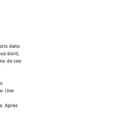
 pris dans
sus bord,
ins de ces
.
ux
re. Une
as. Après