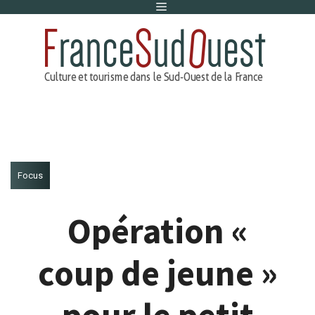
Menu
Aller
au
contenu
Focus
Opération «
coup de jeune »