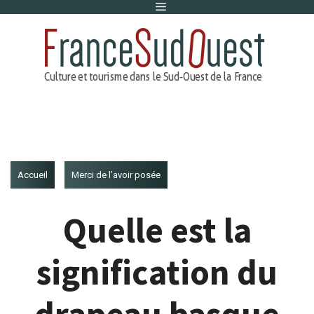
Menu
Aller
au
contenu
Accueil
Merci de l’avoir posée
Quelle est la
signification du