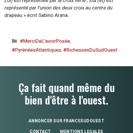
Loi) est représentée par la croix verte ; Eta (et) est
représenté par l’union des deux croix au centre du
drapeau
» écrit Sabino Arana.
Catégories
#MerciDeL'avoirPosée
,
#PyrénéesAtlantiques
,
#RichessesDuSudOuest
Ça fait quand même du
bien d'être à l'ouest.
ANNONCER SUR FRANCESUDOUEST
CONTACT
MENTIONS LEGALES