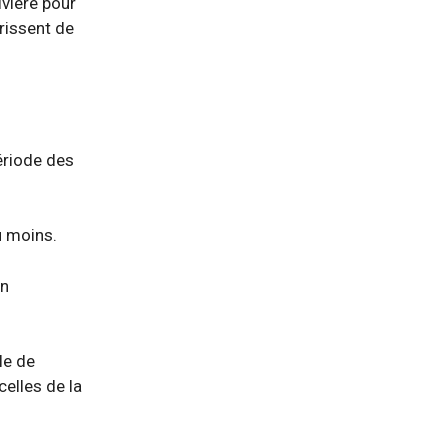
ivière pour
rrissent de
ériode des
u moins.
on
le de
elles de la