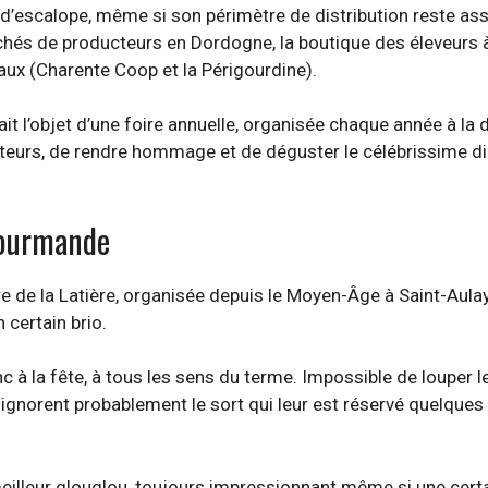
 d’escalope, même si son périmètre de distribution reste ass
rchés de producteurs en Dordogne, la boutique des éleveurs 
aux (Charente Coop et la Périgourdine).
ait l’objet d’une foire annuelle, organisée chaque année à la 
siteurs, de rendre hommage et de déguster le célébrissime d
 gourmande
foire de la Latière, organisée depuis le Moyen-Âge à Saint-Aula
 certain brio.
c à la fête, à tous les sens du terme. Impossible de louper l
 ignorent probablement le sort qui leur est réservé quelques
illeur glouglou, toujours impressionnant même si une certai