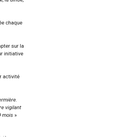
sée chaque
pter sur la
 initiative
 activité
fermière.
e vigilant
 9 mois
»