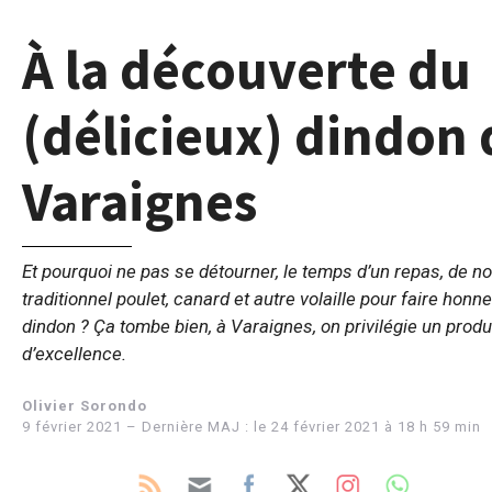
À la découverte du
(délicieux) dindon 
Varaignes
Et pourquoi ne pas se détourner, le temps d’un repas, de no
traditionnel poulet, canard et autre volaille pour faire honn
dindon ? Ça tombe bien, à Varaignes, on privilégie un produ
d’excellence.
Olivier Sorondo
9 février 2021 – Dernière MAJ : le 24 février 2021 à 18 h 59 min