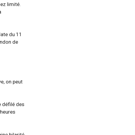
ez limité.
à
date du 11
indon de
ye, on peut
e défilé des
 heures
ne hilarité