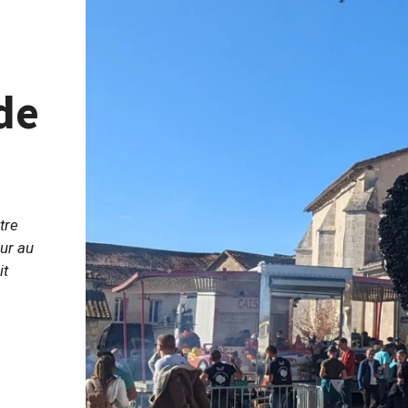
de
tre
eur au
it