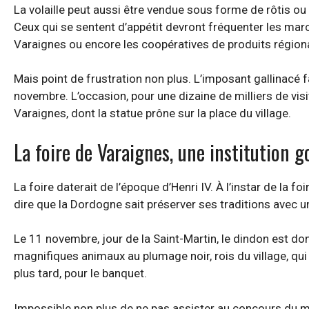
La volaille peut aussi être vendue sous forme de rôtis ou
Ceux qui se sentent d’appétit devront fréquenter les ma
Varaignes ou encore les coopératives de produits région
Mais point de frustration non plus. L’imposant gallinacé f
novembre. L’occasion, pour une dizaine de milliers de vi
Varaignes, dont la statue prône sur la place du village.
La foire de Varaignes, une institution
La foire daterait de l’époque d’Henri IV. À l’instar de la 
dire que la Dordogne sait préserver ses traditions avec un
Le 11 novembre, jour de la Saint-Martin, le dindon est don
magnifiques animaux au plumage noir, rois du village, qui
plus tard, pour le banquet.
Impossible non plus de ne pas assister au concours du me