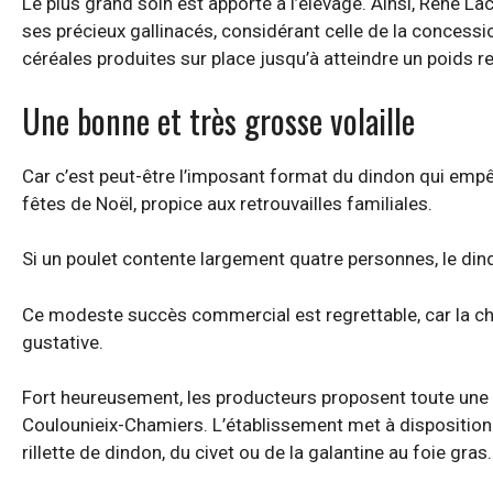
Le plus grand soin est apporté à l’élevage. Ainsi, René Lach
ses précieux gallinacés, considérant celle de la concession
céréales produites sur place jusqu’à atteindre un poids re
Une bonne et très grosse volaille
Car c’est peut-être l’imposant format du dindon qui empê
fêtes de Noël, propice aux retrouvailles familiales.
Si un poulet contente largement quatre personnes, le din
Ce modeste succès commercial est regrettable, car la chai
gustative.
Fort heureusement, les producteurs proposent toute une
Coulounieix-Chamiers. L’établissement met à disposition 
rillette de dindon, du civet ou de la galantine au foie gras.