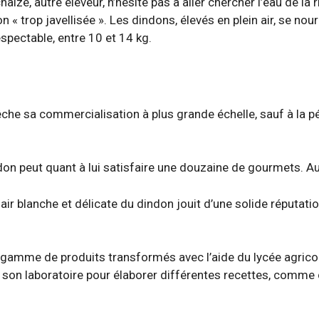
aize, autre éleveur, n’hésite pas à aller chercher l’eau de la r
 « trop javellisée ». Les dindons, élevés en plein air, se nou
spectable, entre 10 et 14 kg.
che sa commercialisation à plus grande échelle, sauf à la p
don peut quant à lui satisfaire une douzaine de gourmets. A
r blanche et délicate du dindon jouit d’une solide réputati
 gamme de produits transformés avec l’aide du lycée agrico
son laboratoire pour élaborer différentes recettes, comme c