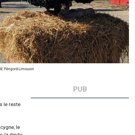
PIE Périgord-Limousin
PUB
s le reste
cygne, le
, la dinde,