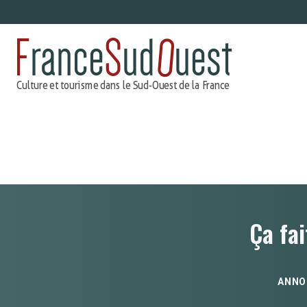
Aller
au
contenu
Ça fai
ANNO