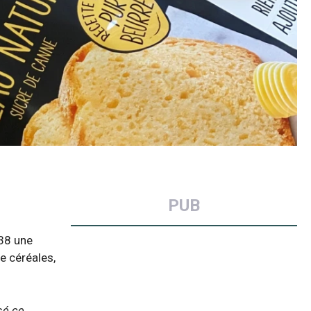
PUB
938 une
e céréales,
isé ce