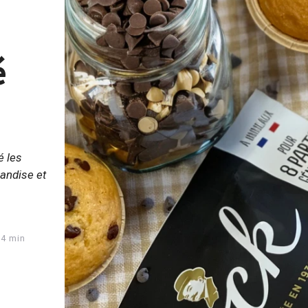
é
é les
andise et
04 min