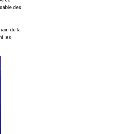
nsable des
main de la
i les