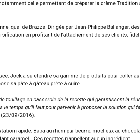
notamment celle permettant de préparer la crème Tradition 
nne, quai de Brazza. Dirigée par Jean-Philippe Ballanger, d
sification en profitant de l’attachement de ses clients, fidè
isée, Jock a su étendre sa gamme de produits pour coller au
se sa pâte à gâteau prête à cuire.
 de touillage en casserole de la recette qui garantissent la réus
le temps qu’il faut pour parvenir à proposer la solution qui fac
ne (23/09/2016).
station rapide. Baba au rhum pur beurre, moelleux au chocola
dant caramel… Ces recettes n’appellent aucun ingrédient