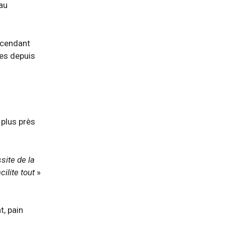
au
escendant
les depuis
 plus près
site de la
ilite tout
»
t, pain