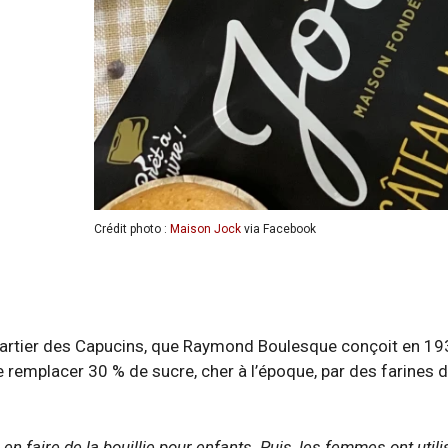
Crédit photo :
Maison Jock
via Facebook
, quartier des Capucins, que Raymond Boulesque conçoit en 1
 remplacer 30 % de sucre, cher à l’époque, par des farines d
 en faire de la bouillie pour enfants. Puis, les femmes ont util