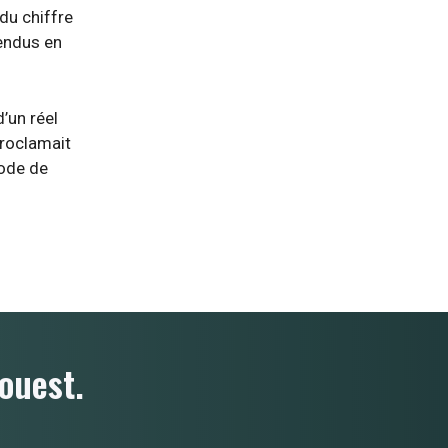
du chiffre
vendus en
’un réel
roclamait
iode de
ouest.