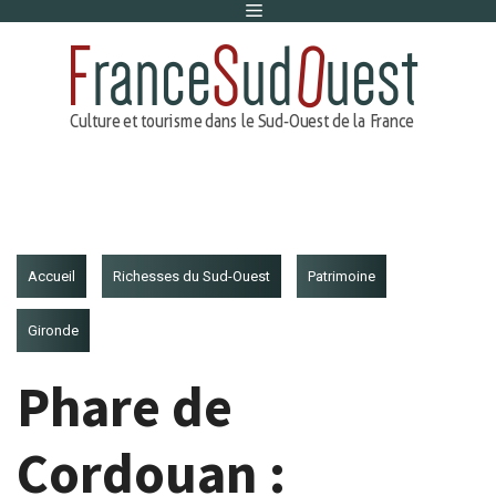
Menu
Aller
au
contenu
Accueil
Richesses du Sud-Ouest
Patrimoine
Gironde
Phare de
Cordouan :