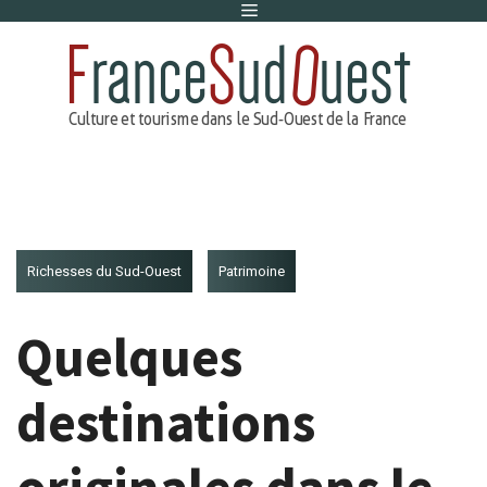
Menu
Aller
au
contenu
Richesses du Sud-Ouest
Patrimoine
Quelques
destinations