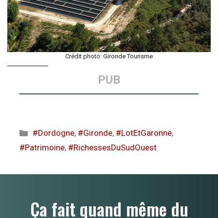
Crédit photo: Gironde Tourisme
PUB
Catégories
#Dordogne
,
#Gironde
,
#LotEtGaronne
,
#Patrimoine
,
#RichessesDuSudOuest
Ça fait quand même du