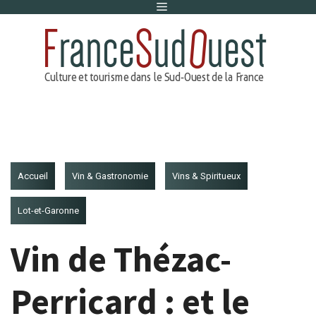
Menu
Aller
au
contenu
Accueil
Vin & Gastronomie
Vins & Spiritueux
Lot-et-Garonne
Vin de Thézac-
Perricard : et le