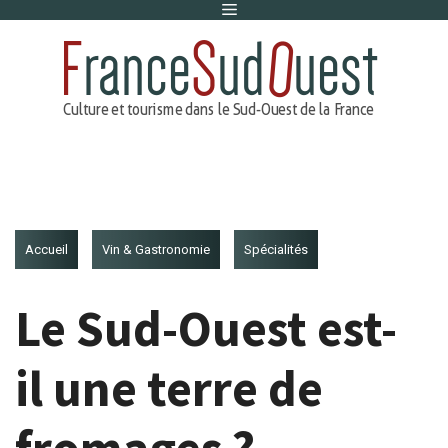
Menu
Aller
au
contenu
Accueil
Vin & Gastronomie
Spécialités
Le Sud-Ouest est-
il une terre de