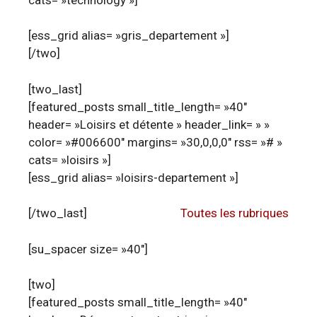
[ess_grid alias= »gris_departement »]
[/two]
[two_last]
[featured_posts small_title_length= »40″
header= »Loisirs et détente » header_link= » »
color= »#006600″ margins= »30,0,0,0″ rss= »# »
cats= »loisirs »]
[ess_grid alias= »loisirs-departement »]
[/two_last]
Toutes les rubriques
[su_spacer size= »40″]
[two]
[featured_posts small_title_length= »40″