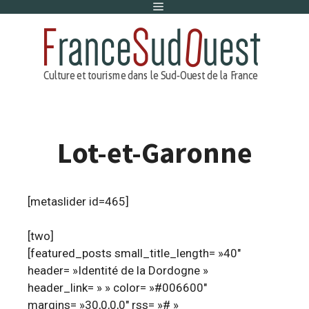
Menu
Aller
au
contenu
Lot-et-Garonne
[metaslider id=465]
[two]
[featured_posts small_title_length= »40″
header= »Identité de la Dordogne »
header_link= » » color= »#006600″
margins= »30,0,0,0″ rss= »# »