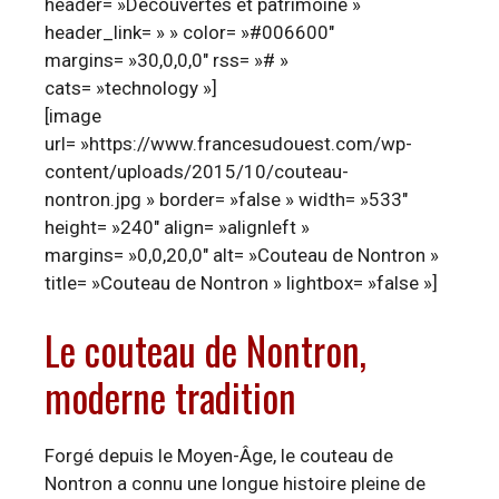
header= »Découvertes et patrimoine »
header_link= » » color= »#006600″
margins= »30,0,0,0″ rss= »# »
cats= »technology »]
[image
url= »https://www.francesudouest.com/wp-
content/uploads/2015/10/couteau-
nontron.jpg » border= »false » width= »533″
height= »240″ align= »alignleft »
margins= »0,0,20,0″ alt= »Couteau de Nontron »
title= »Couteau de Nontron » lightbox= »false »]
Le couteau de Nontron,
moderne tradition
Forgé depuis le Moyen-Âge, le couteau de
Nontron a connu une longue histoire pleine de