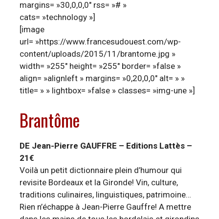
margins= »30,0,0,0″ rss= »# »
cats= »technology »]
[image
url= »https://www.francesudouest.com/wp-
content/uploads/2015/11/brantome.jpg »
width= »255″ height= »255″ border= »false »
align= »alignleft » margins= »0,20,0,0″ alt= » »
title= » » lightbox= »false » classes= »img-une »]
Brantôme
DE Jean-Pierre GAUFFRE – Editions Lattès –
21€
Voilà un petit dictionnaire plein d’humour qui
revisite Bordeaux et la Gironde! Vin, culture,
traditions culinaires, linguistiques, patrimoine…
Rien n’échappe à Jean-Pierre Gauffre! A mettre
dans les mains de tous les bordelais et girondins