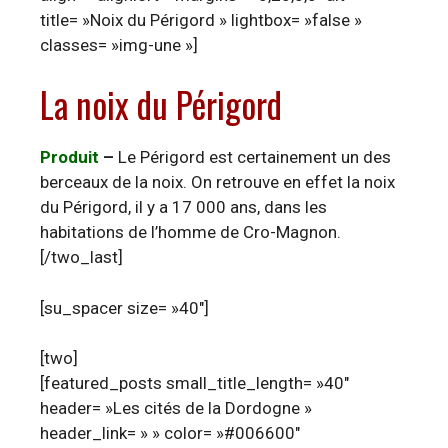
title= »Noix du Périgord » lightbox= »false »
classes= »img-une »]
La noix du Périgord
Produit
–
Le Périgord est certainement un des
berceaux de la noix. On retrouve en effet la noix
du Périgord, il y a 17 000 ans, dans les
habitations de l’homme de Cro-Magnon.
[/two_last]
[su_spacer size= »40″]
[two]
[featured_posts small_title_length= »40″
header= »Les cités de la Dordogne »
header_link= » » color= »#006600″