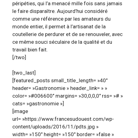
péripéties, qui l’a menacé mille fois sans jamais
le faire disparaître. Aujourd’hui considéré
comme une référence par les amateurs du
monde entier, il permet à l’artisanat de la
coutellerie de perdurer et de se renouveler, avec
ce même souci séculaire de la qualité et du
travail bien fait.
[/two]
[two_last]
[featured_posts small_title_length= »40″
header= »Gastronomie » header_link= » »
color= »#006600″ margins= »30,0,0,0″ rss= »# »
cats= »gastronomie »]
[image
url= »https://www.francesudouest.com/wp-
content/uploads/2016/11/pdts.jpg »
width= »150″ height= »150″ border= »false »