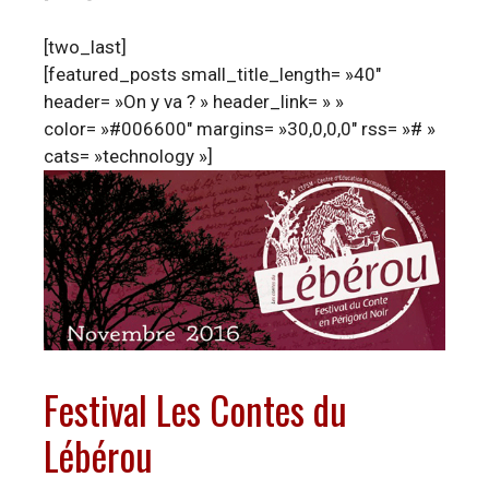
[two_last]
[featured_posts small_title_length= »40″
header= »On y va ? » header_link= » »
color= »#006600″ margins= »30,0,0,0″ rss= »# »
cats= »technology »]
Festival Les Contes du
Lébérou