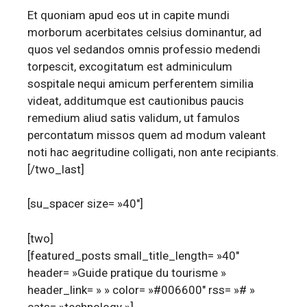
Et quoniam apud eos ut in capite mundi
morborum acerbitates celsius dominantur, ad
quos vel sedandos omnis professio medendi
torpescit, excogitatum est adminiculum
sospitale nequi amicum perferentem similia
videat, additumque est cautionibus paucis
remedium aliud satis validum, ut famulos
percontatum missos quem ad modum valeant
noti hac aegritudine colligati, non ante recipiants.
[/two_last]
[su_spacer size= »40″]
[two]
[featured_posts small_title_length= »40″
header= »Guide pratique du tourisme »
header_link= » » color= »#006600″ rss= »# »
cats= »technology »]