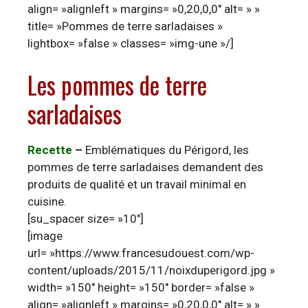
align= »alignleft » margins= »0,20,0,0″ alt= » »
title= »Pommes de terre sarladaises »
lightbox= »false » classes= »img-une »/]
Les pommes de terre
sarladaises
Recette
–
Emblématiques du Périgord, les
pommes de terre sarladaises demandent des
produits de qualité et un travail minimal en
cuisine.
[su_spacer size= »10″]
[image
url= »https://www.francesudouest.com/wp-
content/uploads/2015/11/noixduperigord.jpg »
width= »150″ height= »150″ border= »false »
align= »alignleft » margins= »0,20,0,0″ alt= » »