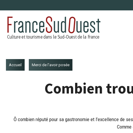
Aller
au
contenu
Accueil
Merci de l’avoir posée
Combien trou
Ô combien réputé pour sa gastronomie et l’excellence de ses p
Comme on