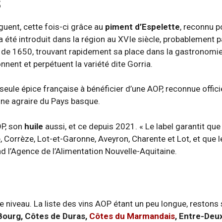
s
guent, cette fois-ci grâce au
piment d’Espelette
, reconnu p
 a été introduit dans la région au XVIe siècle, probablement 
r de 1650, trouvant rapidement sa place dans la gastronomie
ent et perpétuent la variété dite Gorria.
 seule épice française à bénéficier d’une AOP, reconnue offic
oine agraire du Pays basque.
OP, son
huile
aussi, et ce depuis 2021. « Le label garantit que
 Corrèze, Lot-et-Garonne, Aveyron, Charente et Lot, et que l
d l’Agence de l’Alimentation Nouvelle-Aquitaine.
re niveau. La liste des vins AOP étant un peu longue, restons
Bourg, Côtes de Duras,
Côtes du Marmandais
, Entre-Deu