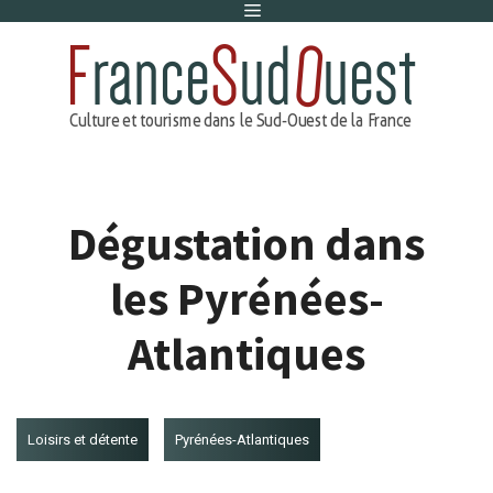
Menu
Aller
au
contenu
Dégustation dans
les Pyrénées-
Atlantiques
Loisirs et détente
Pyrénées-Atlantiques