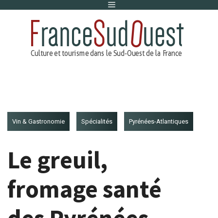
Menu
Aller
au
contenu
Vin & Gastronomie
Spécialités
Pyrénées-Atlantiques
Le greuil,
fromage santé