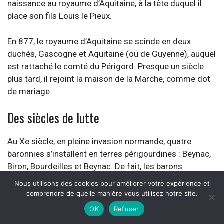
naissance au royaume d’Aquitaine, à la tête duquel il
place son fils Louis le Pieux.
En 877, le royaume d’Aquitaine se scinde en deux
duchés, Gascogne et Aquitaine (ou de Guyenne), auquel
est rattaché le comté du Périgord. Presque un siècle
plus tard, il rejoint la maison de la Marche, comme dot
de mariage.
Des siècles de lutte
Au Xe siècle, en pleine invasion normande, quatre
baronnies s’installent en terres périgourdines : Beynac,
Biron, Bourdeilles et Beynac. De fait, les barons
imposent un pouvoir absolu. Des forteresses sortent
Nous utilisons des cookies pour améliorer votre expérience et
de terre, mais aussi des églises, des abbayes et des
comprendre de quelle manière vous utilisez notre site.
monastères, bientôt considérés comme des étapes
OK
Refuser
majeures du pèlerinage de Saint-Jacques-de-