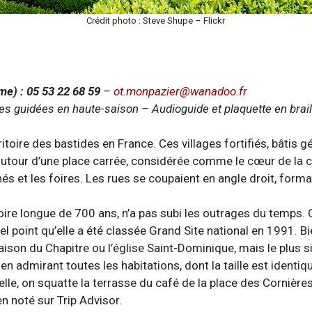
Crédit photo : Steve Shupe – Flickr
sme) : 05 53 22 68 59
–
ot.monpazier@wanadoo.fr
ites guidées en haute-saison – Audioguide et plaquette en brai
ire des bastides en France. Ces villages fortifiés, bâtis gé
 autour d’une place carrée, considérée comme le cœur de la cit
 et les foires. Les rues se coupaient en angle droit, formant
oire longue de 700 ans, n’a pas subi les outrages du temps. 
el point qu’elle a été classée Grand Site national en 1991. Bie
ison du Chapitre ou l’église Saint-Dominique, mais le plus 
en admirant toutes les habitations, dont la taille est identiq
elle, on squatte la terrasse du café de la place des Cornière
en noté sur Trip Advisor.