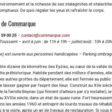
nvironnement et la richesse de ses stalagmites et stalactite
mptueux. De quoi régaler les yeux et rafraîchir le corps.
au de Commarque
3 59 00 25
–
contact@commarque.com
 Toussaint – avril à juin : de 11h à 19h – juillet/août : 10h à 
lée) est ouverte aux personnes handicapées – Parking ombragé
petite dizaine de kilomètres des Eyzies, au cœur de la vallé
te préhistorique. Habitée pendant des milliers d’années, elle
 des autres grottes du département, elle est fermée au publi
isser gagner par l’esprit des lieux. Construit au XIIe siècle 
la famille Beynac (qui finirent d’ailleurs par s’y installer),
au XVIIIe siècle, dans un état de quasi-ruine. Fort heureu
dans les années 1960 et entreprit de lourds travaux de réhabil
à la visite, après un an de travaux de restauration. Si vous 