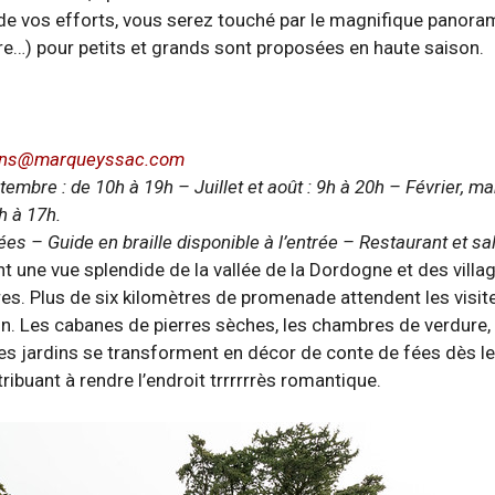
 vos efforts, vous serez touché par le magnifique panoram
ierre…) pour petits et grands sont proposées en haute saison.
dins@marqueyssac.com
eptembre : de 10h à 19h – Juillet et août : 9h à 20h – Février, 
h à 17h.
s – Guide en braille disponible à l’entrée – Restaurant et s
une vue splendide de la vallée de la Dordogne et des villa
es. Plus de six kilomètres de promenade attendent les visiteu
in. Les cabanes de pierres sèches, les chambres de verdure, le
 les jardins se transforment en décor de conte de fées dès le
ibuant à rendre l’endroit trrrrrrès romantique.