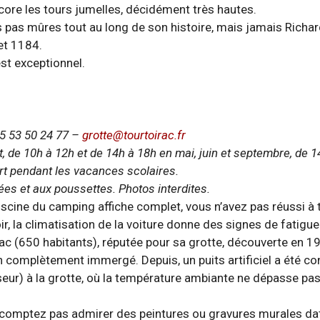
core les tours jumelles, décidément très hautes.
 pas mûres tout au long de son histoire, mais jamais Richard
et 1184.
est exceptionnel.
05 53 50 24 77 –
grotte@tourtoirac.fr
ût, de 10h à 12h et de 14h à 18h en mai, juin et septembre, de 1
t pendant les vacances scolaires.
es et aux poussettes. Photos interdites.
a piscine du camping affiche complet, vous n’avez pas réussi 
oir, la climatisation de la voiture donne des signes de fatigu
ac (650 habitants), réputée pour sa grotte, découverte en 19
n complètement immergé. Depuis, un puits artificiel a été co
seur) à la grotte, où la température ambiante ne dépasse pas l
mptez pas admirer des peintures ou gravures murales datan