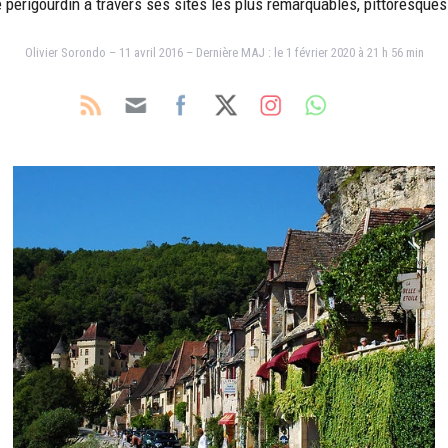
 périgourdin à travers ses sites les plus remarquables, pittoresques 
Olivier Sorondo – 11 avril 2016 – Dernière MAJ : le 1 février 2020 à 21 h 56 min