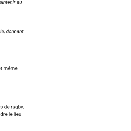
aintenir au
vie, donnant
s et même
s de rugby,
re le lieu