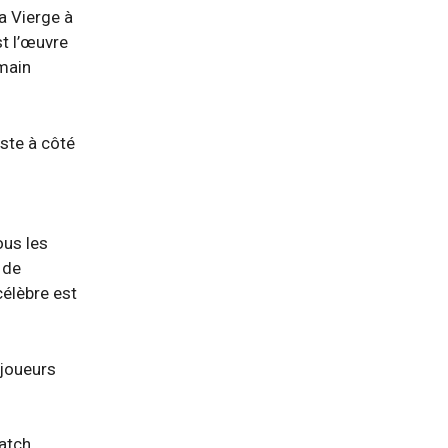
La Vierge à
st l’œuvre
 main
uste à côté
ous les
 de
célèbre est
 joueurs
match