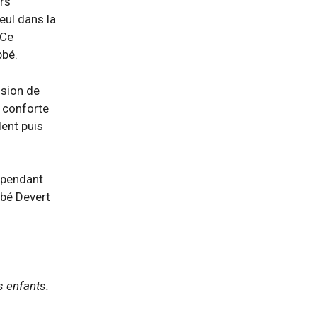
urs
seul dans la
 Ce
bbé.
ision de
e conforte
dent puis
t pendant
bbé Devert
s enfants.