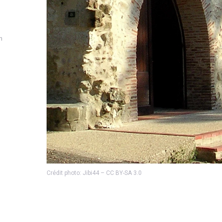
n
Crédit photo: Jibi44 – CC BY-SA 3.0