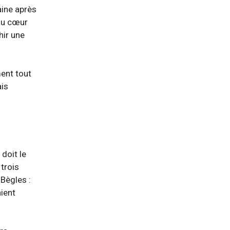
aine après
 au cœur
hir une
ment tout
ais
 doit le
 trois
Bègles :
ient