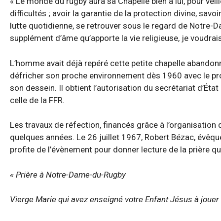
« Le monde du rugby aura sa Chapelle bien à lui, pour veill
difficultés ; avoir la garantie de la protection divine, sav
lutte quotidienne, se retrouver sous le regard de Notre-Da
supplément d’âme qu’apporte la vie religieuse, je voudrais 
L’homme avait déjà repéré cette petite chapelle abandonné
défricher son proche environnement dès 1960 avec le proje
son dessein. Il obtient l’autorisation du secrétariat d’Ét
celle de la FFR.
Les travaux de réfection, financés grâce à l’organisation
quelques années. Le 26 juillet 1967, Robert Bézac, évêqu
profite de l’évènement pour donner lecture de la prière qu’i
« Prière à Notre-Dame-du-Rugby
Vierge Marie qui avez enseigné votre Enfant Jésus à jouer