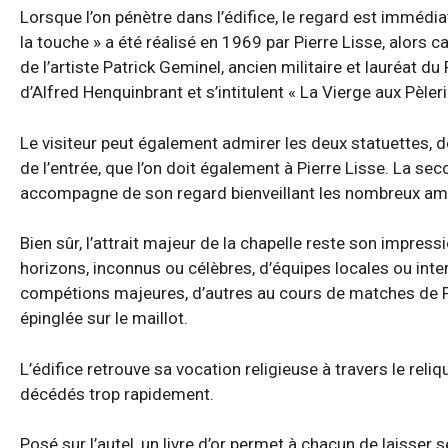
Lorsque l’on pénètre dans l’édifice, le regard est immédiat
la touche » a été réalisé en 1969 par Pierre Lisse, alors c
de l’artiste Patrick Geminel, ancien militaire et lauréat d
d’Alfred Henquinbrant et s’intitulent « La Vierge aux Pèler
Le visiteur peut également admirer les deux statuettes, do
de l’entrée, que l’on doit également à Pierre Lisse. La sec
accompagne de son regard bienveillant les nombreux amate
Bien sûr, l’attrait majeur de la chapelle reste son impres
horizons, inconnus ou célèbres, d’équipes locales ou inte
compétions majeures, d’autres au cours de matches de Fé
épinglée sur le maillot.
L’édifice retrouve sa vocation religieuse à travers le reli
décédés trop rapidement.
Posé sur l’autel, un livre d’or permet à chacun de laisse