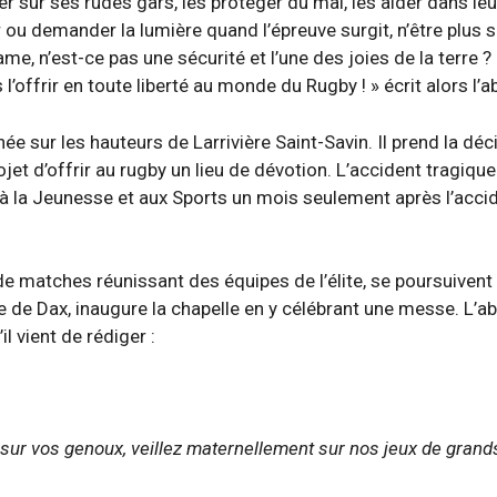
er sur ses rudes gars, les protéger du mal, les aider dans le
oir ou demander la lumière quand l’épreuve surgit, n’être plus 
me, n’est-ce pas une sécurité et l’une des joies de la terre ?
l’offrir en toute liberté au monde du Rugby ! » écrit alors l’a
e sur les hauteurs de Larrivière Saint-Savin. Il prend la déc
t d’offrir au rugby un lieu de dévotion. L’accident tragiqu
at à la Jeunesse et aux Sports un mois seulement après l’acci
 de matches réunissant des équipes de l’élite, se poursuiven
e de Dax, inaugure la chapelle en y célébrant une messe. L’a
l vient de rédiger :
 sur vos genoux, veillez maternellement sur nos jeux de grand