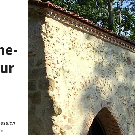
me-
our
passion
ne