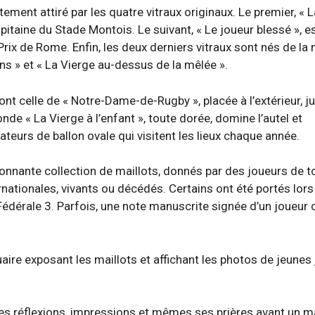
ement attiré par les quatre vitraux originaux. Le premier, « 
apitaine du Stade Montois. Le suivant, « Le joueur blessé », e
u Prix de Rome. Enfin, les deux derniers vitraux sont nés de la
ins » et « La Vierge au-dessus de la mêlée ».
nt celle de « Notre-Dame-de-Rugby », placée à l’extérieur, j
onde « La Vierge à l’enfant », toute dorée, domine l’autel et
urs de ballon ovale qui visitent les lieux chaque année.
sionnante collection de maillots, donnés par des joueurs de t
rnationales, vivants ou décédés. Certains ont été portés lors
dérale 3. Parfois, une note manuscrite signée d’un joueur 
quaire exposant les maillots et affichant les photos de jeunes
r ses réflexions, impressions et mêmes ses prières avant un 