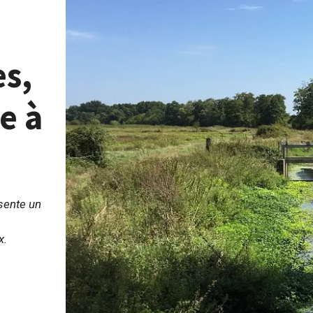
es,
e à
sente un
x.