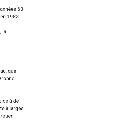
s années 60
é en 1983
 la
eau, que
Garonne
pice à de
te à larges
tretien