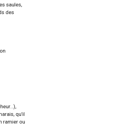
es saules,
rds des
ion
cheur…),
arais, qu’il
on ramier ou