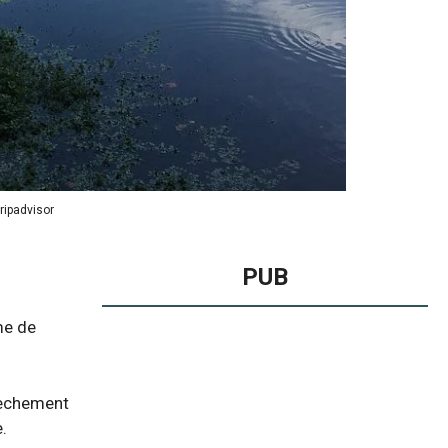
Tripadvisor
PUB
me de
ssèchement
.