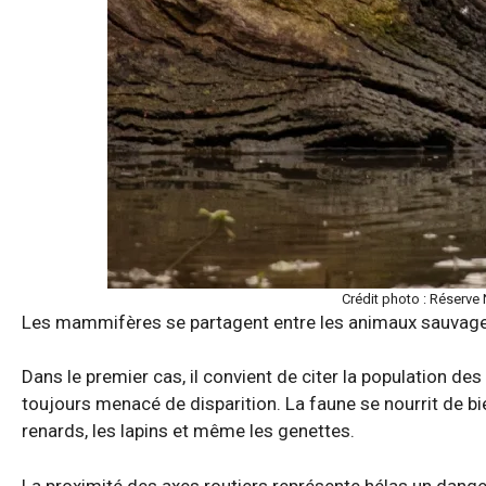
Crédit photo : Réserve
Les mammifères se partagent entre les animaux sauvages 
Dans le premier cas, il convient de citer la population de
toujours menacé de disparition. La faune se nourrit de bie
renards, les lapins et même les genettes.
La proximité des axes routiers représente hélas un dang